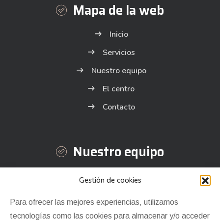
Mapa de la web
Inicio
Servicios
Nuestro equipo
El centro
Contacto
Nuestro equipo
Sheila Portilla Heras
Gestión de cookies
Jairo Meana Jiménez
Para ofrecer las mejores experiencias, utilizamos
Jennifer Pérez Hevia
tecnologías como las cookies para almacenar y/o acceder